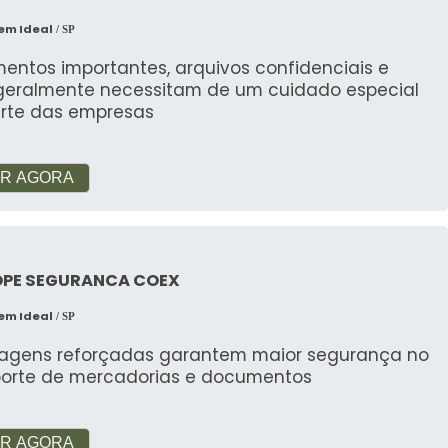
em Ideal
/ SP
entos importantes, arquivos confidenciais e
 geralmente necessitam de um cuidado especial
arte das empresas
R AGORA
OPE SEGURANCA COEX
em Ideal
/ SP
agens reforçadas garantem maior segurança no
porte de mercadorias e documentos
R AGORA