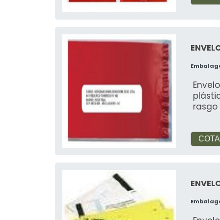
ENVEL
Embalag
Envel
plásti
rasgo
COTA
ENVELO
Embalag