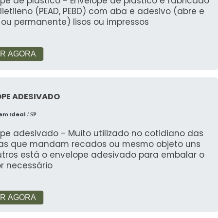
pe de plastico - Envelope de plástico é fabricado
ietileno (PEAD, PEBD) com aba e adesivo (abre e
 ou permanente) lisos ou impressos
R AGORA
OPE ADESIVADO
em Ideal
/ SP
pe adesivado - Muito utilizado no cotidiano das
as que mandam recados ou mesmo objeto uns
utros está o envelope adesivado para embalar o
r necessário
R AGORA