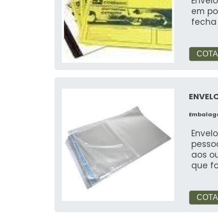
Envelo
em pol
fecha
COTA
ENVEL
Embalag
Envelo
pesso
aos o
que fo
COTA