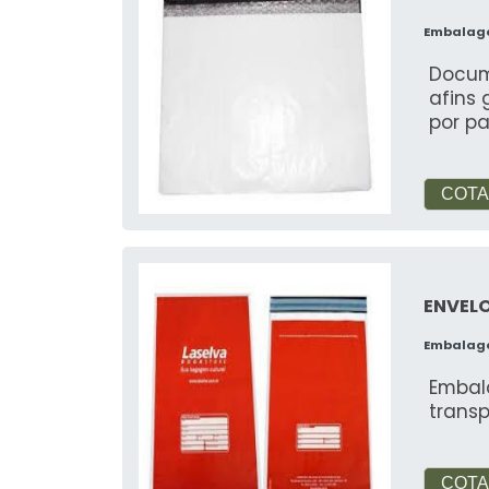
Embalag
Docum
afins
por p
COTA
ENVEL
Embalag
Embal
trans
COTA