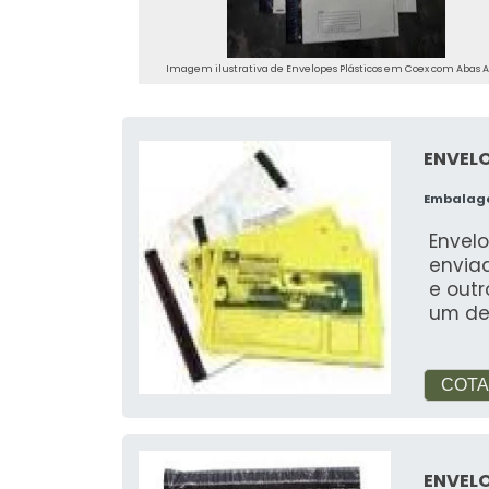
Imagem ilustrativa de Envelopes Plásticos em Coex com Abas A
ENVEL
Embalag
Envel
enviad
e out
um de
COTA
ENVELO