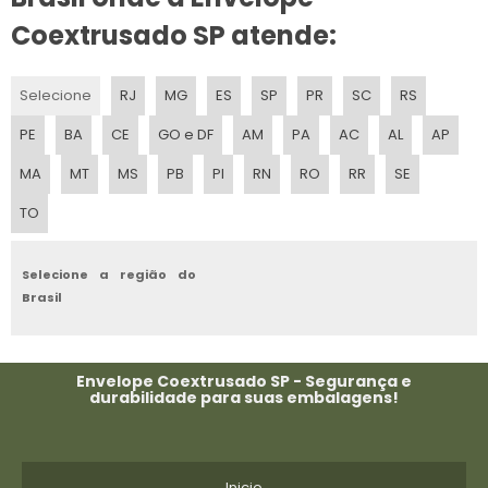
Coextrusado SP atende:
Selecione
RJ
MG
ES
SP
PR
SC
RS
PE
BA
CE
GO e DF
AM
PA
AC
AL
AP
MA
MT
MS
PB
PI
RN
RO
RR
SE
TO
Selecione a região do
Brasil
Envelope Coextrusado SP - Segurança e
durabilidade para suas embalagens!
Inicio