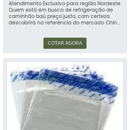
Atendimento Exclusivo para região Nordeste
Quem está em busca de refrigeração de
caminhão baú preço justo, com certeza
descobrirá na referência do mercado China
Refrigeração. Cotando na empresa mais
qualificada do mercado e conhecendo a
maior referência de qualidade da área de
COTAR AGORA
atuação. Quando o interesse é por
refrigeração de caminhão baú preço
acessível, com os colaboradores da China
Refrigeração alcançará ótima qualidade
com soluções eficazes para comércio,
manutenção e reformas de equipamentos
frigoríficos. MAIS INFORMAÇÕES SOBRE
REFRIGERAÇÃO DE CAMINHÃO BAÚ PREÇO A
China Refrigeração canaliza seus esforços
em oferecer aos parceiros uma estrutura
com escritório de alta qualidade onde são
realizadas as atividades e tecnologia
altamente avançada, tudo isso para que se