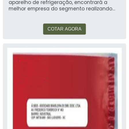
aparelho de refrigeração, encontrará a
melhor empresa do segmento realizando
uma minuciosa pesquisa de mercado e
descobrindo a organização mais
competente do ramo. UM POUCO MAIS SOBRE
COTAR AGORA
A INSTALAÇÃO DE APARELHO DE REFRIGERAÇÃO
Quem procura por instalação de aparelho
de refrigeração em uma empresa
inovadora, consegue encontrar o site da
China Refrigeração. Especializada em
refrigeração para transporte frigorífico e
manutenção preventiva câmara fria, a
companhia garante a satisfação da venda
à entrega final, com foco total na
qualidade. Ainda focando em instalação de
aparelho de refrigeração, deve-se descartar
empresas que não tenham produtos e
serviços com ótima qualidade e precisão,
detalhes que passam despercebidos e
podem gerar prejuízo futuros para os
clientes. É importante lembrar que o serviço