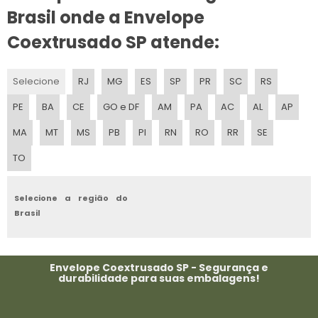
Brasil onde a Envelope
Coextrusado SP atende:
Selecione
RJ
MG
ES
SP
PR
SC
RS
PE
BA
CE
GO e DF
AM
PA
AC
AL
AP
MA
MT
MS
PB
PI
RN
RO
RR
SE
TO
Selecione a região do
Brasil
Envelope Coextrusado SP - Segurança e
durabilidade para suas embalagens!