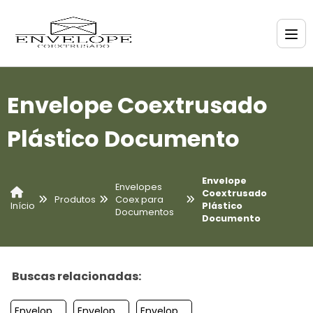
Envelope Coextrusado
Plástico Documento
Envelope
Envelopes
Coextrusado
Produtos
Coex para
Plástico
Início
Documentos
Documento
Buscas relacionadas:
Envelopes De Coex Para Correspondencia
Envelopes Plasticos Para Documento Coex
Envelope Coextrusado Para Enviar Documentos Empresa