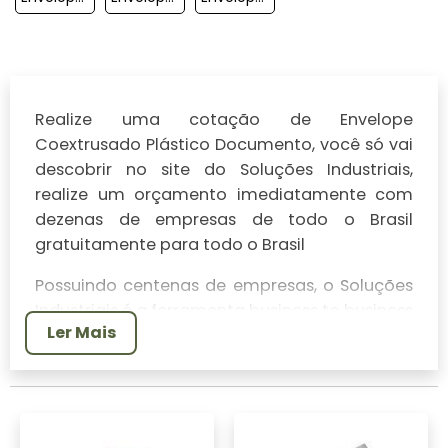
Realize uma cotação de Envelope
Coextrusado Plástico Documento, você só vai
descobrir no site do Soluções Industriais,
realize um orçamento imediatamente com
dezenas de empresas de todo o Brasil
gratuitamente para todo o Brasil
Possuindo centenas de empresas, o Soluções
Industriais é a ferramenta business to business
Ler Mais
mais completo da área industrial. Para
realizar um orçamento de Envelope
Coextrusado Plástico Documento, clique em
um ou mais dos anuciantes a seguir: